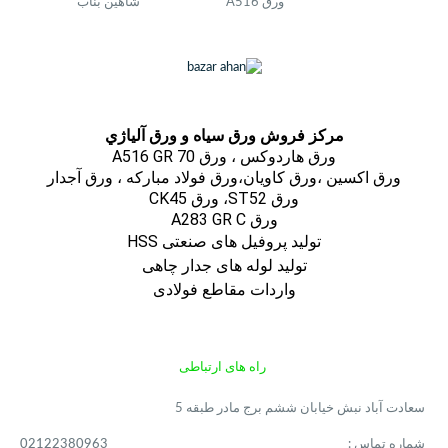
ورق A516
شاهین بناب
مركز فروش ورق سياه و ورق آلياژي
ورق هاردوکس ، ورق A516 GR 70
ورق اكسين ،ورق كاويان،ورق فولاد مباركه ، ورق آجدار
ورق ST52، ورق CK45
ورق A283 GR C
تولید پروفیل های صنعتی HSS
تولید لوله های جدار چاهی
واردات مقاطع فولادی
راه های ارتباطی
سعادت آباد نبش خیابان ششم برج مادر طبقه 5
شماره تماس :
02122380963