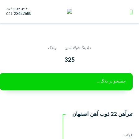
تماس جهت خرید
021
22622680
هلدینگ فولاد امین
وبلاگ
325
تیرآهن 22 ذوب آهن اصفهان
فولاد...