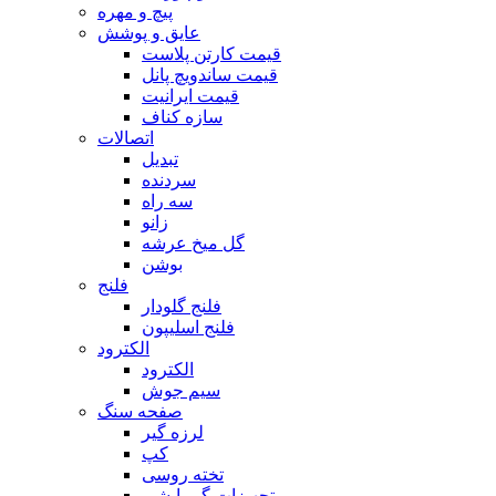
پیچ و مهره
عایق و پوشش
قیمت کارتن پلاست
قیمت ساندویچ پانل
قیمت ایرانیت
سازه کناف
اتصالات
تبدیل
سردنده
سه راه
زانو
گل میخ عرشه
بوشن
فلنج
فلنج گلودار
فلنج اسلیپون
الکترود
الکترود
سیم جوش
صفحه سنگ
لرزه گیر
کپ
تخته روسی
تجهیزات گرمایشی