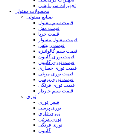
تجهیزات سرمایشی
محصولات مفتولی
صنایع مفتولی
قیمت سیم مفتول
قیمت مش
قیمت خرپا
قیمت مفتول مسوار
قیمت رابیتس
قیمت سیم گالوانیزه
قیمت توری گابیون
قیمت توری گابیون
قیمت توری حصاری
قیمت توری مرغی
قیمت توری پرسی
قیمت توری فرنگی
قیمت سیم خاردار
توری
فنس توری
توری پرسی
توری فلزی
توری مرغی
توری فرنگی
گابیون