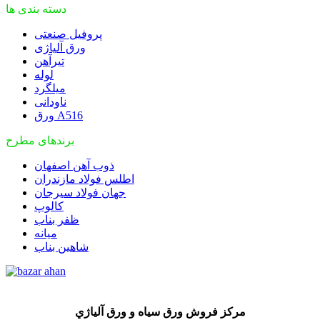
دسته بندی ها
پروفیل صنعتی
ورق آلیاژی
تیرآهن
لوله
میلگرد
ناودانی
ورق A516
برندهای مطرح
ذوب آهن اصفهان
اطلس فولاد مازندران
جهان فولاد سیرجان
کالوپ
ظفر بناب
میانه
شاهین بناب
مركز فروش ورق سياه و ورق آلياژي