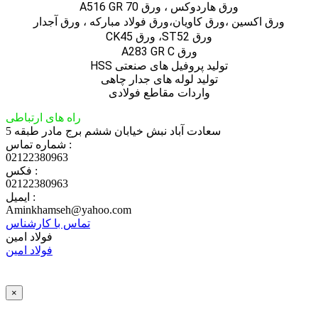
ورق هاردوکس ، ورق A516 GR 70
ورق اكسين ،ورق كاويان،ورق فولاد مباركه ، ورق آجدار
ورق ST52، ورق CK45
ورق A283 GR C
تولید پروفیل های صنعتی HSS
تولید لوله های جدار چاهی
واردات مقاطع فولادی
راه های ارتباطی
سعادت آباد نبش خیابان ششم برج مادر طبقه 5
شماره تماس :
02122380963
فکس :
02122380963
ایمیل :
Aminkhamseh@yahoo.com
تماس با کارشناس
فولاد امین
فولاد امین
×