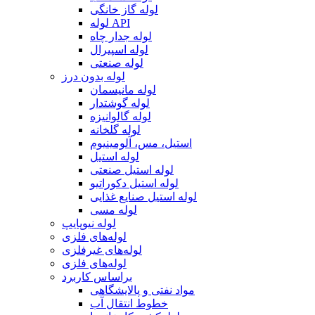
لوله گاز خانگی
لوله API
لوله جدار چاه
لوله اسپیرال
لوله صنعتی
لوله بدون درز
لوله مانیسمان
لوله گوشتدار
لوله گالوانیزه
لوله گلخانه
استیل، مس، آلومینیوم
لوله استیل
لوله استیل صنعتی
لوله استیل دکوراتیو
لوله استیل صنایع غذایی
لوله مسی
لوله نیوپایپ
لوله‌های فلزی
لوله‌های غیرفلزی
لوله‌های فلزی
براساس کاربرد
مواد نفتی و پالایشگاهی
خطوط انتقال آب