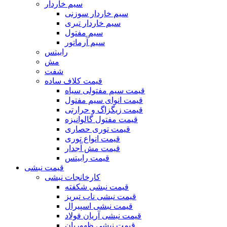
سیم خاردار
سیم خاردار سوزنی
سیم خاردار تبری
سیم مفتول
سیم آرماتور
رابیتس
مش
شفت
قیمت کلاف ساده
قیمت سیم مفتولی سیاه
قیمت انوای سیم مفتول
قیمت زیگزاگ و حرارتی
قیمت مفتول گالوانیزه
قیمت توری حصاری
قیمت انواع توری
قیمت مش آجدار
قیمت رابیتس
قیمت نبشی
کارخانجات نبشی
قیمت نبشی شکفته
قیمت نبشی ناب تبریز
قیمت نبشی اسپیرال
قیمت نبشی آریان فولاد
قیمت نبشی ظهوریان