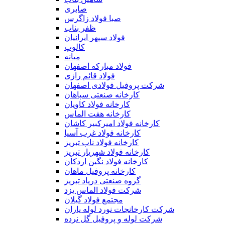
صابری
صبا فولاد زاگرس
ظفر بناب
فولاد سپهر ایرانیان
کالوپ
میانه
فولاد مبارکه اصفهان
فولاد قائم رازی
شركت پروفیل فولادی اصفهان
کارخانه صنعتی سپاهان
کارخانه فولاد کاویان
کارخانه هفت الماس
کارخانه فولاد امیرکبیر کاشان
کارخانه فولاد غرب آسیا
کارخانه فولاد ناب تبریز
کارخانه فولاد شهریار تبریز
کارخانه فولاد نگین اردکان
کارخانه پروفیل ماهان
گروه صنعتی درپاد تبریز
شرکت فولاد الماس یزد
مجتمع فولاد گیلان
شرکت کارخانجات نورد لوله یاران
شرکت لوله و پروفیل گل نرده