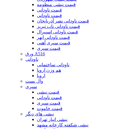
قیمت نبشی منظومه
قیمت ناودانی
قیمت ناودانی
قیمت ناودانی نصر آذربایجان
قیمت ناودانی ناب تبریز
قیمت ناودانی اسپیرال
قیمت ناودانی ابهر
قیمت سپری آهنی
قیمت سپری
ورق A516
ناودانی
ناودانی ساختمانی
هم وزن اروپا
اروپا
وال پست
سپری
قیمت نبشی
قیمت ناودانی
قیمت سپری
قیمت خاموت
نبشی های دیگر
نبشی انبار تهران
نبشی شکفته کارخانه مشهد