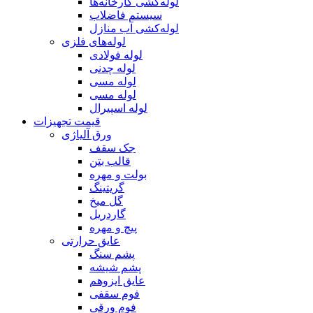
لوله‌کشی کارخانه‌ها
سیستم فاضلاب
لوله‌کشی آب منازل
لوله‌های فلزی
لوله‌ فولادی
لوله چدنی
لوله مسی
لوله مسی
لوله اسپیرال
قیمت تجهیزات
ورق آلیاژی
جک سقف
قالب بتن
بولت و مهره
گریتینگ
گل میخ
گاردریل
پیچ و مهره
عایق حرارتی
پشم سنگ
پشم شیشه
عایق ایزوهم
فوم سقفی
فوم ورقی