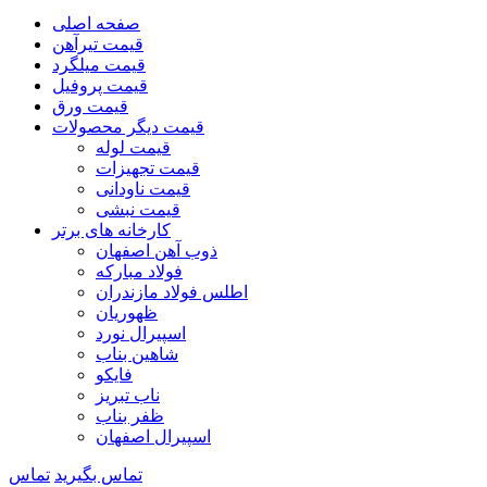
صفحه اصلی
قیمت تیرآهن
قیمت میلگرد
قیمت پروفیل
قیمت ورق
قیمت دیگر محصولات
قیمت لوله
قیمت تجهیزات
قیمت ناودانی
قیمت نبشی
کارخانه های برتر
ذوب آهن اصفهان
فولاد مبارکه
اطلس فولاد مازندران
ظهوریان
اسپیرال نورد
شاهین بناب
فایکو
ناب تبریز
ظفر بناب
اسپیرال اصفهان
تماس بگیرید
تماس