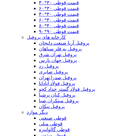
قیمت قوطی ۳۰*۳۰
قیمت قوطی ۳۰*۶۰
قیمت قوطی ۴٠*۴٠
قیمت قوطی ۴۰*۶۰
قیمت قوطی ۴٠*٨٠
قیمت قوطی ۹۰*۹۰
کارخانه های پروفیل
پروفیل آریا صنعت دلیجان
پروفیل به فلز سپاهان
پروفیل تهران شرق
پروفیل جهان پارس
پروفیل زد
پروفیل صابری
پروفیل صدرا تهران
پروفیل فولاد آپادانا
پروفیل فولاد گستر حداد کچو
پروفیل کیان پرشیا
پروفیل مبتکران صبا
پروفیل نیکان
دیگر موارد
قوطی صنعتی
قوطی مبلی
قوطی گالوانیزه
قوطی ستونی