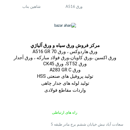
ورق A516
شاهین بناب
مركز فروش ورق سياه و ورق آلياژي
ورق هاردوکس ، ورق A516 GR 70
ورق اكسين ،ورق كاويان،ورق فولاد مباركه ، ورق آجدار
ورق ST52، ورق CK45
ورق A283 GR C
تولید پروفیل های صنعتی HSS
تولید لوله های جدار چاهی
واردات مقاطع فولادی
راه های ارتباطی
سعادت آباد نبش خیابان ششم برج مادر طبقه 5