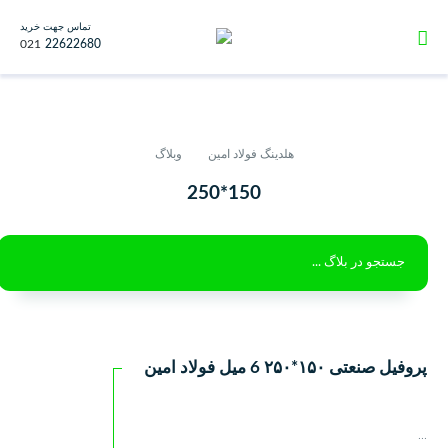
تماس جهت خرید
021
22622680
هلدینگ فولاد امین
وبلاگ
150*250
پروفیل صنعتی ۱۵۰*۲۵۰ 6 ميل فولاد امین
...