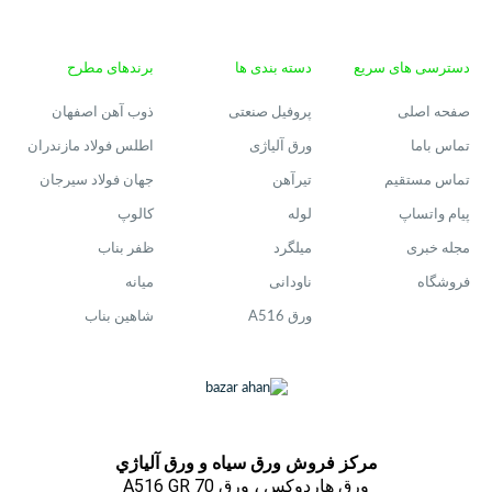
دسترسی های سریع
دسته بندی ها
برندهای مطرح
صفحه اصلی
پروفیل صنعتی
ذوب آهن اصفهان
تماس باما
ورق آلیاژی
اطلس فولاد مازندران
تماس مستقیم
تیرآهن
جهان فولاد سیرجان
پیام واتساپ
لوله
کالوپ
مجله خبری
میلگرد
ظفر بناب
فروشگاه
ناودانی
میانه
ورق A516
شاهین بناب
مركز فروش ورق سياه و ورق آلياژي
ورق هاردوکس ، ورق A516 GR 70