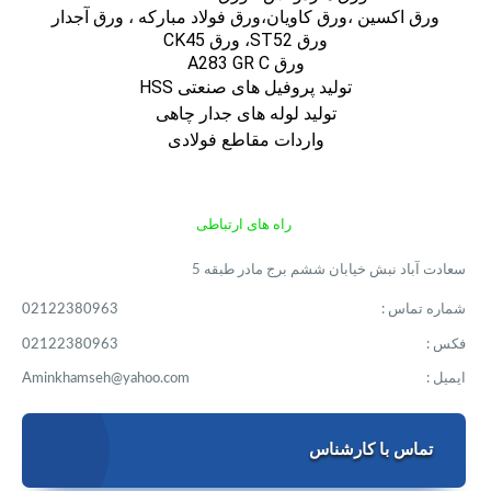
ورق اكسين ،ورق كاويان،ورق فولاد مباركه ، ورق آجدار
ورق ST52، ورق CK45
ورق A283 GR C
تولید پروفیل های صنعتی HSS
تولید لوله های جدار چاهی
واردات مقاطع فولادی
راه های ارتباطی
سعادت آباد نبش خیابان ششم برج مادر طبقه 5
شماره تماس :
02122380963
فکس :
02122380963
ایمیل :
Aminkhamseh@yahoo.com
تماس با کارشناس