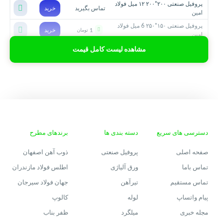
پروفیل صنعتی ٢٠٠*۲۰۰ ۱۲ میل فولاد
تماس بگیرید
خرید
امین
پروفیل صنعتی ۱۵۰*۲۵۰ 6 ميل فولاد
1
خرید
تومان
امین
مشاهده لیست کامل قیمت
دسترسی های سریع
دسته بندی ها
برندهای مطرح
صفحه اصلی
پروفیل صنعتی
ذوب آهن اصفهان
تماس باما
ورق آلیاژی
اطلس فولاد مازندران
تماس مستقیم
تیرآهن
جهان فولاد سیرجان
پیام واتساپ
لوله
کالوپ
مجله خبری
میلگرد
ظفر بناب