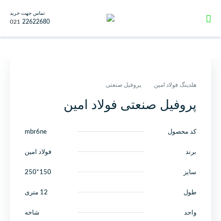
تماس جهت خرید
021
22622680
هلدینگ فولاد امین
پروفیل صنعتی
پروفیل صنعتی فولاد امین
کد محصول
mbr6ne
برند
فولاد امین
سایز
150*250
طول
12 متری
واحد
شاخه