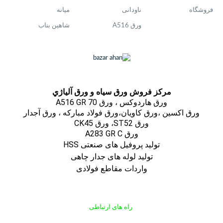
فروشگاه
ناودانی
میانه
ورق A516
شاهین بناب
مركز فروش ورق سياه و ورق آلياژي
ورق هاردوکس ، ورق A516 GR 70
ورق اكسين ،ورق كاويان،ورق فولاد مباركه ، ورق آجدار
ورق ST52، ورق CK45
ورق A283 GR C
تولید پروفیل های صنعتی HSS
تولید لوله های جدار چاهی
واردات مقاطع فولادی
راه های ارتباطی