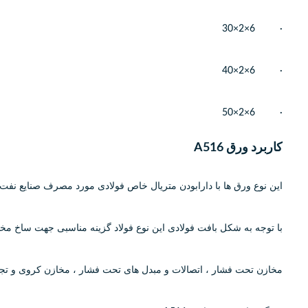
· 6×2×30
· 6×2×40
· 6×2×50
کاربرد ورق A516
این نوع ورق ها با دارابودن متریال خاص فولادی مورد مصرف صنایع نفت 
با توجه به شکل بافت فولادی این نوع فولاد گزینه مناسبی جهت ساخ مخازن گازی (
مخازن تحت فشار ، اتصالات و مبدل های تحت فشار ، مخازن کروی و تجهی