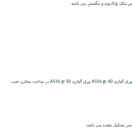
ص نیکل وانادیوم و تنگستن می باشد.
فولاد آلیاژی A516 و نیز ورق آلیاژی A516 قابلیت تحمل دمای بالا را دارا می باشد و به همین دلیل از ورق آلیاژی A516 gr 70 ورق آلیاژی A516 gr 65 ورق آلیاژی A516 gr 60 ورق آلیاژی A516 gr 50 در ساخت مخازن تحت