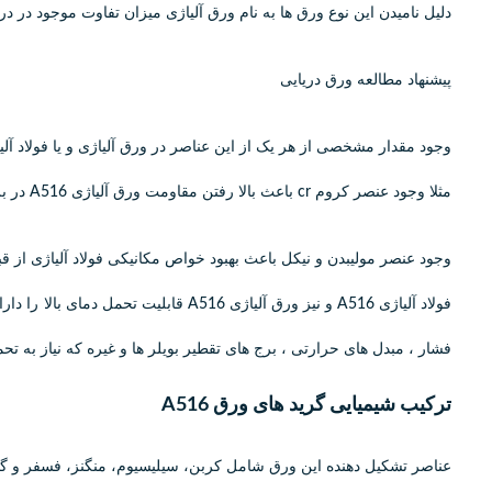
دلیل نامیدن این نوع ورق ها به نام ورق آلیاژی میزان تفاوت موجود در د
پیشنهاد مطالعه ورق دریایی
وجود مقدار مشخصی از هر یک از این عناصر در ورق آلیاژی و یا فولاد آلی
مثلا وجود عنصر کروم cr باعث بالا رفتن مقاومت ورق آلیاژی A516 در برابر خردگی می شود.
وجود عنصر مولیبدن و نیکل باعث بهبود خواص مکانیکی فولاد آلیاژی از
فشار ، مبدل های حرارتی ، برج های تقطیر بویلر ها و غیره که نیاز به تحم
ترکیب شیمیایی گرید های ورق A516
عناصر تشکیل دهنده این ورق شامل کربن، سیلیسیوم، منگنز، فسفر و گوگرد می باشند که در میان آنها منگنز با %