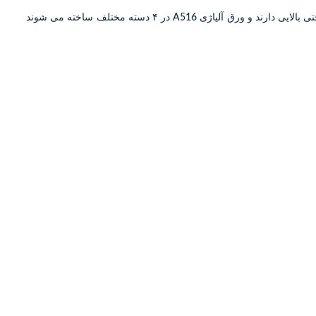
ورق آلیاژی alloy carbon steel plate A516 ) A516 ) خانواده ای از ورق های فولادی بوده که کاربرد اصلی آنها در ساخت مخازن جوشی که نیاز به سختی بالایی دارند و ورق آلیاژی A516 در ۴ دسته مختلف ساخته می شوند