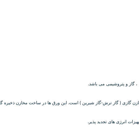
، گاز و پتروشیمی می باشد.
 گاز ترش-گاز شیرین ) است. این ورق ها در ساخت مخازن ذخیره گاز CNG_LPG_OPG_LNG میبا
زات انرژی های تجدید پذیر.