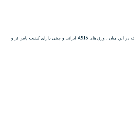
شرکت های داخلی مخزن سازی، عمدتا از ورق های ساخت ایران ( فولاد مبارکه ) و ساخت کشورهای اوکراین ، کره جنوبی و چین استفاده می کنند که در این میان ، ورق های A516 ایرانی و چینی دارای کیفیت پایین تر و