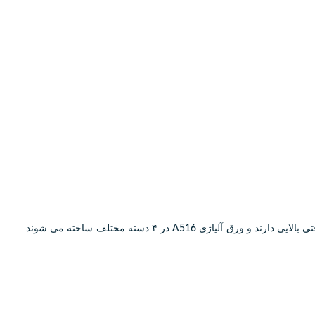
ورق آلیاژی alloy carbon steel plate A516 ) A516 ) خانواده ای از ورق های فولادی بوده که کاربرد اصلی آنها در ساخت مخازن جوشی که نیاز به سختی بالایی دارند و ورق آلیاژی A516 در ۴ دسته مختلف ساخته می شوند