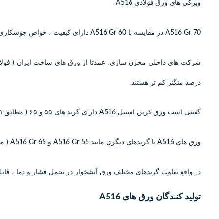
ویژگی های ورق فولادی A516
A516 Gr 70 در مقایسه با A516 Gr 60 دارای کیفیت ، خواص جوشکاری ، برشکاری و انعطاف پذیری بهتر است.
درصد منگنز کم تر هستند.
گفتنی است ورق کربن استیل A516 دارای گرید های ۵۵ و ۶۵ ( مطابق ASTm امریکا ) نیز می باشد.
ورق های A516 با گریدهای دیگری مانند A516 Gr 55 و A516 Gr 65 ( مطابق ASTM امریکا ) نیز تولید می شوند.
در واقع تفاوت گریدهای مختلف ورق آتشخوار در تحمل فشار و دما ،
تولید کنندگان ورق های A516