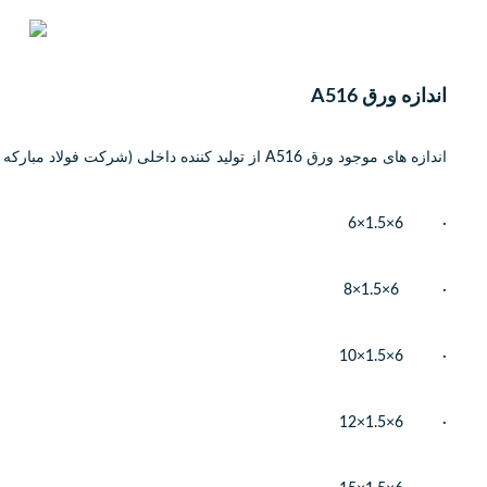
اندازه ورق A516
اندازه های موجود ورق A516 از تولید کننده داخلی (شرکت فولاد مبارکه اصفهان) به شرح زیر است:
· 6×1.5×6
· 6×1.5×8
· 6×1.5×10
· 6×1.5×12