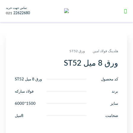
تماس جهت خرید
021
22622680
هلدینگ فولاد امین
ورق ST52
ورق 8 میل ST52
کد محصول
ورق 8 میل ST52
برند
فولاد مبارکه
سایز
1500*6000
ضخامت
8میل