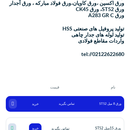
ورق اكسين ،ورق كاويان،ورق فولاد مباركه ، ورق آجدار
ورق ST52، ورق CK45
ورق A283 GR C
تولید پروفیل های صنعتی HSS
تولید لوله های جدار چاهی
واردات مقاطع فولادی
tel://02122622680
نام
قیمت
ورق 8 میل ST52
خرید
تماس بگیرید
ورق 15میل ST52
خرید
تماس بگیرید