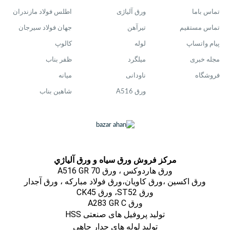
تماس باما
ورق آلیاژی
اطلس فولاد مازندران
تماس مستقیم
تیرآهن
جهان فولاد سیرجان
پیام واتساپ
لوله
کالوپ
مجله خبری
میلگرد
ظفر بناب
فروشگاه
ناودانی
میانه
ورق A516
شاهین بناب
مركز فروش ورق سياه و ورق آلياژي
ورق هاردوکس ، ورق A516 GR 70
ورق اكسين ،ورق كاويان،ورق فولاد مباركه ، ورق آجدار
ورق ST52، ورق CK45
ورق A283 GR C
تولید پروفیل های صنعتی HSS
تولید لوله های جدار چاهی