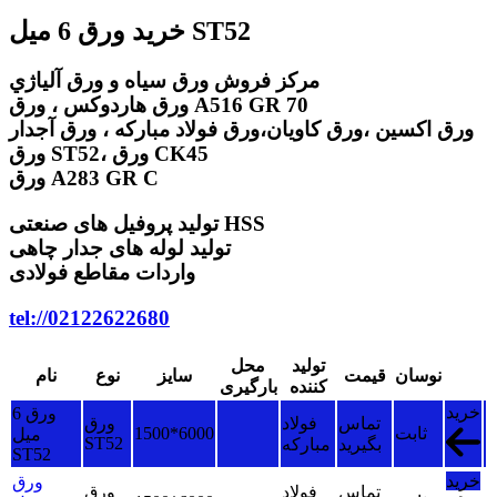
خرید ورق 6 میل ST52
مركز فروش ورق سياه و ورق آلياژي
ورق هاردوکس ، ورق A516 GR 70
ورق اكسين ،ورق كاويان،ورق فولاد مباركه ، ورق آجدار
ورق ST52، ورق CK45
ورق A283 GR C
تولید پروفیل های صنعتی HSS
تولید لوله های جدار چاهی
واردات مقاطع فولادی
tel://02122622680
تولید
محل
نوسان
قیمت
سایز
نوع
نام
کننده
بارگیری
خرید
ورق 6
تماس
فولاد
ورق
ثابت
1500*6000
میل
ST52
بگیرید
مبارکه
ST52
خرید
ورق
تماس
فولاد
ورق