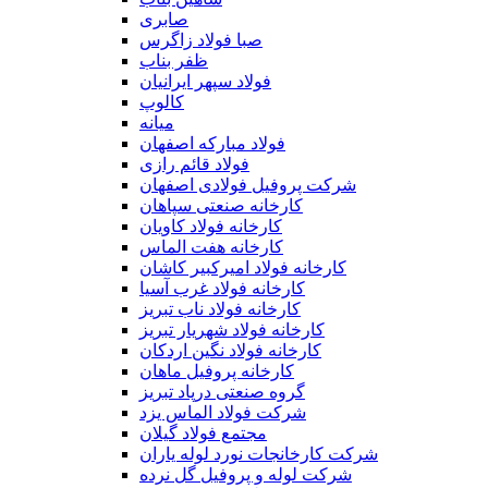
صابری
صبا فولاد زاگرس
ظفر بناب
فولاد سپهر ایرانیان
کالوپ
میانه
فولاد مبارکه اصفهان
فولاد قائم رازی
شركت پروفیل فولادی اصفهان
کارخانه صنعتی سپاهان
کارخانه فولاد کاویان
کارخانه هفت الماس
کارخانه فولاد امیرکبیر کاشان
کارخانه فولاد غرب آسیا
کارخانه فولاد ناب تبریز
کارخانه فولاد شهریار تبریز
کارخانه فولاد نگین اردکان
کارخانه پروفیل ماهان
گروه صنعتی درپاد تبریز
شرکت فولاد الماس یزد
مجتمع فولاد گیلان
شرکت کارخانجات نورد لوله یاران
شرکت لوله و پروفیل گل نرده