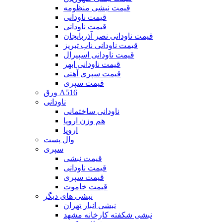
قیمت نبشی منظومه
قیمت ناودانی
قیمت ناودانی
قیمت ناودانی نصر آذربایجان
قیمت ناودانی ناب تبریز
قیمت ناودانی اسپیرال
قیمت ناودانی ابهر
قیمت سپری آهنی
قیمت سپری
ورق A516
ناودانی
ناودانی ساختمانی
هم وزن اروپا
اروپا
وال پست
سپری
قیمت نبشی
قیمت ناودانی
قیمت سپری
قیمت خاموت
نبشی های دیگر
نبشی انبار تهران
نبشی شکفته کارخانه مشهد