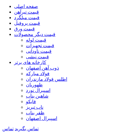
صفحه اصلی
قیمت تیرآهن
قیمت میلگرد
قیمت پروفیل
قیمت ورق
قیمت دیگر محصولات
قیمت لوله
قیمت تجهیزات
قیمت ناودانی
قیمت نبشی
کارخانه های برتر
ذوب آهن اصفهان
فولاد مبارکه
اطلس فولاد مازندران
ظهوریان
اسپیرال نورد
شاهین بناب
فایکو
ناب تبریز
ظفر بناب
اسپیرال اصفهان
تماس بگیرید
تماس