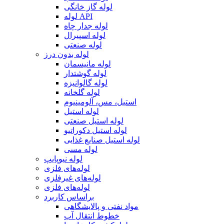
لوله گاز خانگی
لوله API
لوله جدار چاه
لوله اسپیرال
لوله صنعتی
لوله بدون درز
لوله مانیسمان
لوله گوشتدار
لوله گالوانیزه
لوله گلخانه
استیل، مس، آلومینیوم
لوله استیل
لوله استیل صنعتی
لوله استیل دکوراتیو
لوله استیل صنایع غذایی
لوله مسی
لوله نیوپایپ
لوله‌های فلزی
لوله‌های غیرفلزی
لوله‌های فلزی
براساس کاربرد
مواد نفتی و پالایشگاهی
خطوط انتقال آب