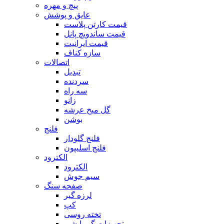
پیچ و مهره
عایق و پوشش
قیمت کارتن پلاست
قیمت ساندویچ پانل
قیمت ایرانیت
سازه کناف
اتصالات
تبدیل
سردنده
سه راه
زانو
گل میخ عرشه
بوشن
فلنج
فلنج گلودار
فلنج اسلیپون
الکترود
الکترود
سیم جوش
صفحه سنگ
لرزه گیر
کپ
تخته روسی
تجهیزات گرمایشی