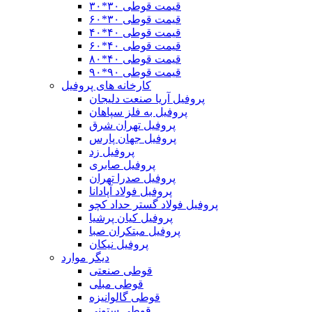
قیمت قوطی ۳۰*۳۰
قیمت قوطی ۳۰*۶۰
قیمت قوطی ۴٠*۴٠
قیمت قوطی ۴۰*۶۰
قیمت قوطی ۴٠*٨٠
قیمت قوطی ۹۰*۹۰
کارخانه های پروفیل
پروفیل آریا صنعت دلیجان
پروفیل به فلز سپاهان
پروفیل تهران شرق
پروفیل جهان پارس
پروفیل زد
پروفیل صابری
پروفیل صدرا تهران
پروفیل فولاد آپادانا
پروفیل فولاد گستر حداد کچو
پروفیل کیان پرشیا
پروفیل مبتکران صبا
پروفیل نیکان
دیگر موارد
قوطی صنعتی
قوطی مبلی
قوطی گالوانیزه
قوطی ستونی