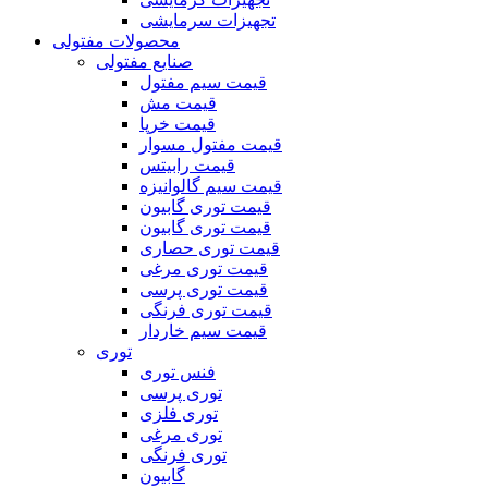
تجهیزات سرمایشی
محصولات مفتولی
صنایع مفتولی
قیمت سیم مفتول
قیمت مش
قیمت خرپا
قیمت مفتول مسوار
قیمت رابیتس
قیمت سیم گالوانیزه
قیمت توری گابیون
قیمت توری گابیون
قیمت توری حصاری
قیمت توری مرغی
قیمت توری پرسی
قیمت توری فرنگی
قیمت سیم خاردار
توری
فنس توری
توری پرسی
توری فلزی
توری مرغی
توری فرنگی
گابیون