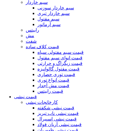
سیم خاردار
سیم خاردار سوزنی
سیم خاردار تبری
سیم مفتول
سیم آرماتور
رابیتس
مش
شفت
قیمت کلاف ساده
قیمت سیم مفتولی سیاه
قیمت انوای سیم مفتول
قیمت زیگزاگ و حرارتی
قیمت مفتول گالوانیزه
قیمت توری حصاری
قیمت انواع توری
قیمت مش آجدار
قیمت رابیتس
قیمت نبشی
کارخانجات نبشی
قیمت نبشی شکفته
قیمت نبشی ناب تبریز
قیمت نبشی اسپیرال
قیمت نبشی آریان فولاد
قیمت نبشی ظهوریان