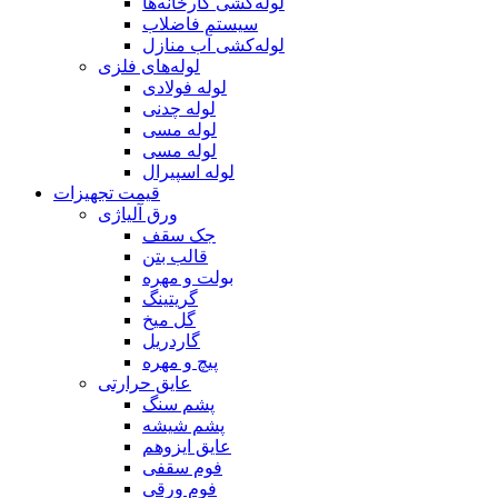
لوله‌کشی کارخانه‌ها
سیستم فاضلاب
لوله‌کشی آب منازل
لوله‌های فلزی
لوله‌ فولادی
لوله چدنی
لوله مسی
لوله مسی
لوله اسپیرال
قیمت تجهیزات
ورق آلیاژی
جک سقف
قالب بتن
بولت و مهره
گریتینگ
گل میخ
گاردریل
پیچ و مهره
عایق حرارتی
پشم سنگ
پشم شیشه
عایق ایزوهم
فوم سقفی
فوم ورقی