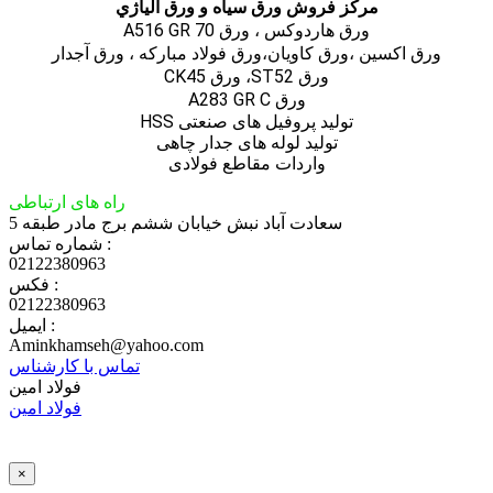
مركز فروش ورق سياه و ورق آلياژي
ورق هاردوکس ، ورق A516 GR 70
ورق اكسين ،ورق كاويان،ورق فولاد مباركه ، ورق آجدار
ورق ST52، ورق CK45
ورق A283 GR C
تولید پروفیل های صنعتی HSS
تولید لوله های جدار چاهی
واردات مقاطع فولادی
راه های ارتباطی
سعادت آباد نبش خیابان ششم برج مادر طبقه 5
شماره تماس :
02122380963
فکس :
02122380963
ایمیل :
Aminkhamseh@yahoo.com
تماس با کارشناس
فولاد امین
فولاد امین
×