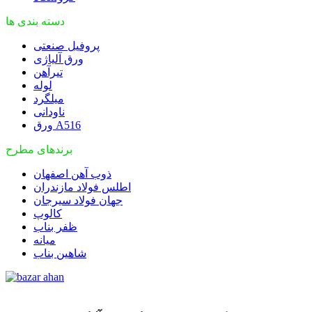
دسته بندی ها
پروفیل صنعتی
ورق آلیاژی
تیرآهن
لوله
میلگرد
ناودانی
ورق A516
برندهای مطرح
ذوب آهن اصفهان
اطلس فولاد مازندران
جهان فولاد سیرجان
کالوپ
ظفر بناب
میانه
شاهین بناب