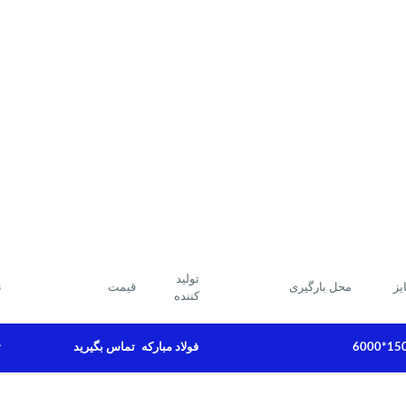
تولید
یز
محل بارگیری
قیمت
ن
کننده
1500*
فولاد مبارکه
ث
تماس بگیرید