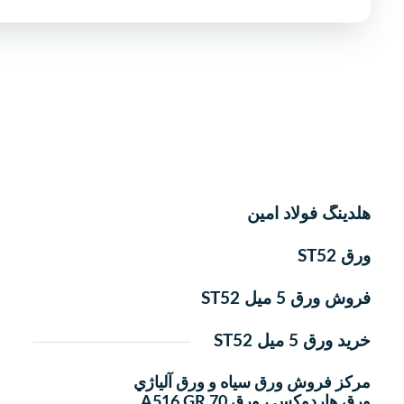
هلدینگ فولاد امین
ورق ST52
فروش ورق 5 میل ST52
خرید ورق 5 میل ST52
مركز فروش ورق سياه و ورق آلياژي
ورق هاردوکس ، ورق A516 GR 70