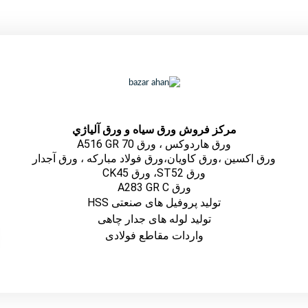
مركز فروش ورق سياه و ورق آلياژي
ورق هاردوکس ، ورق A516 GR 70
ورق اكسين ،ورق كاويان،ورق فولاد مباركه ، ورق آجدار
ورق ST52، ورق CK45
ورق A283 GR C
تولید پروفیل های صنعتی HSS
تولید لوله های جدار چاهی
واردات مقاطع فولادی