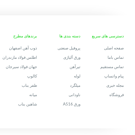
دسترسی های سریع
دسته بندی ها
برندهای مطرح
صفحه اصلی
پروفیل صنعتی
ذوب آهن اصفهان
تماس باما
ورق آلیاژی
اطلس فولاد مازندران
تماس مستقیم
تیرآهن
جهان فولاد سیرجان
پیام واتساپ
لوله
کالوپ
مجله خبری
میلگرد
ظفر بناب
فروشگاه
ناودانی
میانه
ورق A516
شاهین بناب