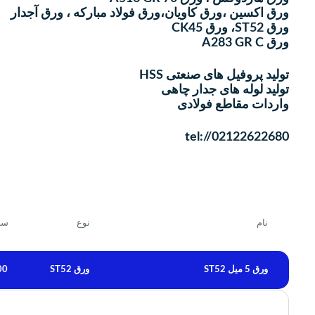
ورق اكسين ،ورق كاويان،ورق فولاد مباركه ، ورق آجدار
ورق ST52، ورق CK45
ورق A283 GR C
تولید پروفیل های صنعتی HSS
تولید لوله های جدار چاهی
واردات مقاطع فولادی
tel://02122622680
نام
نوع
سا
ورق 5 میل ST52
ورق ST52
6000