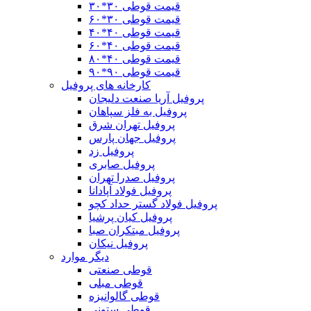
قیمت قوطی ۳۰*۳۰
قیمت قوطی ۳۰*۶۰
قیمت قوطی ۴٠*۴٠
قیمت قوطی ۴۰*۶۰
قیمت قوطی ۴٠*٨٠
قیمت قوطی ۹۰*۹۰
کارخانه های پروفیل
پروفیل آریا صنعت دلیجان
پروفیل به فلز سپاهان
پروفیل تهران شرق
پروفیل جهان پارس
پروفیل زد
پروفیل صابری
پروفیل صدرا تهران
پروفیل فولاد آپادانا
پروفیل فولاد گستر حداد کچو
پروفیل کیان پرشیا
پروفیل مبتکران صبا
پروفیل نیکان
دیگر موارد
قوطی صنعتی
قوطی مبلی
قوطی گالوانیزه
قوطی ستونی