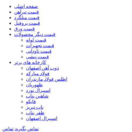
صفحه اصلی
قیمت تیرآهن
قیمت میلگرد
قیمت پروفیل
قیمت ورق
قیمت دیگر محصولات
قیمت لوله
قیمت تجهیزات
قیمت ناودانی
قیمت نبشی
کارخانه های برتر
ذوب آهن اصفهان
فولاد مبارکه
اطلس فولاد مازندران
ظهوریان
اسپیرال نورد
شاهین بناب
فایکو
ناب تبریز
ظفر بناب
اسپیرال اصفهان
تماس بگیرید
تماس