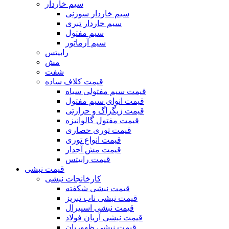
سیم خاردار
سیم خاردار سوزنی
سیم خاردار تبری
سیم مفتول
سیم آرماتور
رابیتس
مش
شفت
قیمت کلاف ساده
قیمت سیم مفتولی سیاه
قیمت انوای سیم مفتول
قیمت زیگزاگ و حرارتی
قیمت مفتول گالوانیزه
قیمت توری حصاری
قیمت انواع توری
قیمت مش آجدار
قیمت رابیتس
قیمت نبشی
کارخانجات نبشی
قیمت نبشی شکفته
قیمت نبشی ناب تبریز
قیمت نبشی اسپیرال
قیمت نبشی آریان فولاد
قیمت نبشی ظهوریان