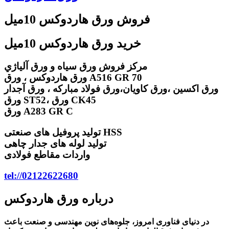
فروش ورق هاردوکس 10میل
خرید ورق هاردوکس 10میل
مركز فروش ورق سياه و ورق آلياژي
ورق هاردوکس ، ورق A516 GR 70
ورق اكسين ،ورق كاويان،ورق فولاد مباركه ، ورق آجدار
ورق ST52، ورق CK45
ورق A283 GR C
تولید پروفیل های صنعتی HSS
تولید لوله های جدار چاهی
واردات مقاطع فولادی
tel://02122622680
درباره ورق هاردوکس
در دنیای فناوری امروز، جلوه‌های نوین مهندسی و صنعت باعث