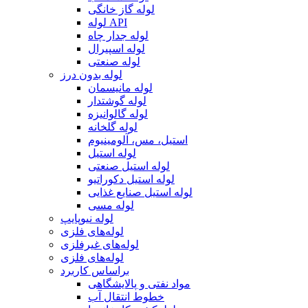
لوله گاز خانگی
لوله API
لوله جدار چاه
لوله اسپیرال
لوله صنعتی
لوله بدون درز
لوله مانیسمان
لوله گوشتدار
لوله گالوانیزه
لوله گلخانه
استیل، مس، آلومینیوم
لوله استیل
لوله استیل صنعتی
لوله استیل دکوراتیو
لوله استیل صنایع غذایی
لوله مسی
لوله نیوپایپ
لوله‌های فلزی
لوله‌های غیرفلزی
لوله‌های فلزی
براساس کاربرد
مواد نفتی و پالایشگاهی
خطوط انتقال آب