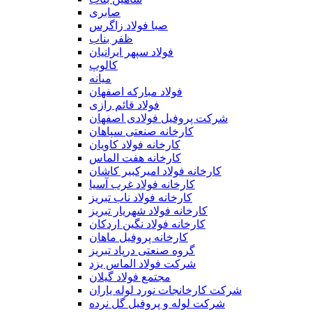
صابری
صبا فولاد زاگرس
ظفر بناب
فولاد سپهر ایرانیان
کالوپ
میانه
فولاد مبارکه اصفهان
فولاد قائم رازی
شركت پروفیل فولادی اصفهان
کارخانه صنعتی سپاهان
کارخانه فولاد کاویان
کارخانه هفت الماس
کارخانه فولاد امیرکبیر کاشان
کارخانه فولاد غرب آسیا
کارخانه فولاد ناب تبریز
کارخانه فولاد شهریار تبریز
کارخانه فولاد نگین اردکان
کارخانه پروفیل ماهان
گروه صنعتی درپاد تبریز
شرکت فولاد الماس یزد
مجتمع فولاد گیلان
شرکت کارخانجات نورد لوله یاران
شرکت لوله و پروفیل گل نرده