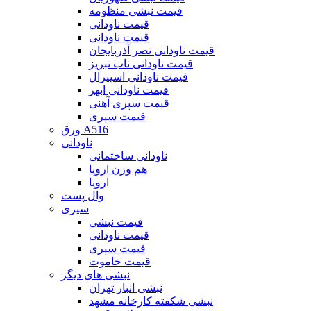
قیمت نبشی منظومه
قیمت ناودانی
قیمت ناودانی
قیمت ناودانی نصر آذربایجان
قیمت ناودانی ناب تبریز
قیمت ناودانی اسپیرال
قیمت ناودانی ابهر
قیمت سپری آهنی
قیمت سپری
ورق A516
ناودانی
ناودانی ساختمانی
هم وزن اروپا
اروپا
وال پست
سپری
قیمت نبشی
قیمت ناودانی
قیمت سپری
قیمت خاموت
نبشی های دیگر
نبشی انبار تهران
نبشی شکفته کارخانه مشهد