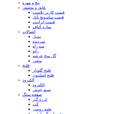
پیچ و مهره
عایق و پوشش
قیمت کارتن پلاست
قیمت ساندویچ پانل
قیمت ایرانیت
سازه کناف
اتصالات
تبدیل
سردنده
سه راه
زانو
گل میخ عرشه
بوشن
فلنج
فلنج گلودار
فلنج اسلیپون
الکترود
الکترود
سیم جوش
صفحه سنگ
لرزه گیر
کپ
تخته روسی
تجهیزات گرمایشی