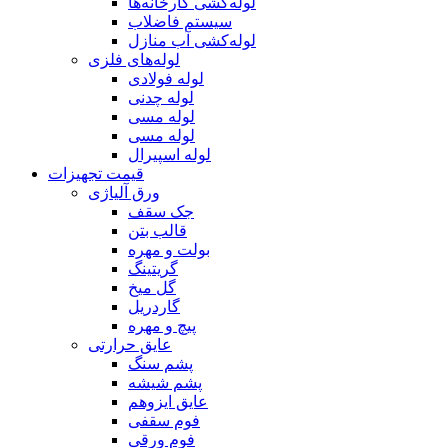
لوله‌کشی کارخانه‌ها
سیستم فاضلاب
لوله‌کشی آب منازل
لوله‌های فلزی
لوله‌ فولادی
لوله چدنی
لوله مسی
لوله مسی
لوله اسپیرال
قیمت تجهیزات
ورق آلیاژی
جک سقف
قالب بتن
بولت و مهره
گریتینگ
گل میخ
گاردریل
پیچ و مهره
عایق حرارتی
پشم سنگ
پشم شیشه
عایق ایزوهم
فوم سقفی
فوم ورقی