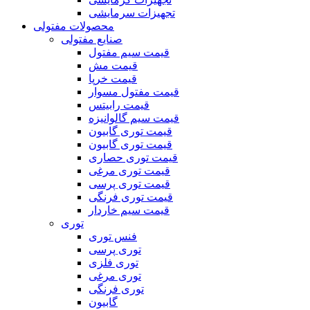
تجهیزات سرمایشی
محصولات مفتولی
صنایع مفتولی
قیمت سیم مفتول
قیمت مش
قیمت خرپا
قیمت مفتول مسوار
قیمت رابیتس
قیمت سیم گالوانیزه
قیمت توری گابیون
قیمت توری گابیون
قیمت توری حصاری
قیمت توری مرغی
قیمت توری پرسی
قیمت توری فرنگی
قیمت سیم خاردار
توری
فنس توری
توری پرسی
توری فلزی
توری مرغی
توری فرنگی
گابیون