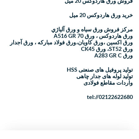
فروش ورق هاردوکس 20 میل
خرید ورق هاردوکس 20 میل
مركز فروش ورق سياه و ورق آلياژي
ورق هاردوکس ، ورق A516 GR 70
ورق اكسين ،ورق كاويان،ورق فولاد مباركه ، ورق آجدار
ورق ST52، ورق CK45
ورق A283 GR C
تولید پروفیل های صنعتی HSS
تولید لوله های جدار چاهی
واردات مقاطع فولادی
tel://02122622680