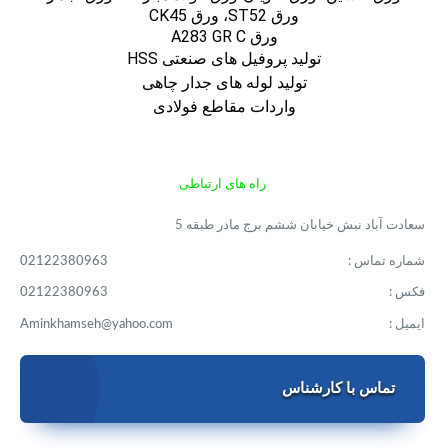
ورق ST52، ورق CK45
ورق A283 GR C
تولید پروفیل های صنعتی HSS
تولید لوله های جدار چاهی
واردات مقاطع فولادی
راه های ارتباطی
سعادت آباد نبش خیابان ششم برج مادر طبقه 5
شماره تماس :
02122380963
فکس :
02122380963
ایمیل :
Aminkhamseh@yahoo.com
تماس با کارشناس