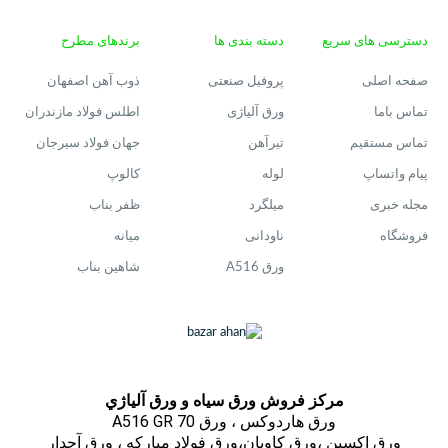
دسترسی های سریع
دسته بندی ها
برندهای مطرح
صفحه اصلی
پروفیل صنعتی
ذوب آهن اصفهان
تماس باما
ورق آلیاژی
اطلس فولاد مازندران
تماس مستقیم
تیرآهن
جهان فولاد سیرجان
پیام واتساپ
لوله
کالوپ
مجله خبری
میلگرد
ظفر بناب
فروشگاه
ناودانی
میانه
ورق A516
شاهین بناب
مركز فروش ورق سياه و ورق آلياژي
ورق هاردوکس ، ورق A516 GR 70
ورق اكسين ،ورق كاويان،ورق فولاد مباركه ، ورق آجدار