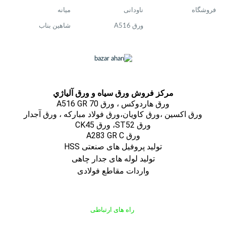
فروشگاه
ناودانی
میانه
ورق A516
شاهین بناب
مركز فروش ورق سياه و ورق آلياژي
ورق هاردوکس ، ورق A516 GR 70
ورق اكسين ،ورق كاويان،ورق فولاد مباركه ، ورق آجدار
ورق ST52، ورق CK45
ورق A283 GR C
تولید پروفیل های صنعتی HSS
تولید لوله های جدار چاهی
واردات مقاطع فولادی
راه های ارتباطی