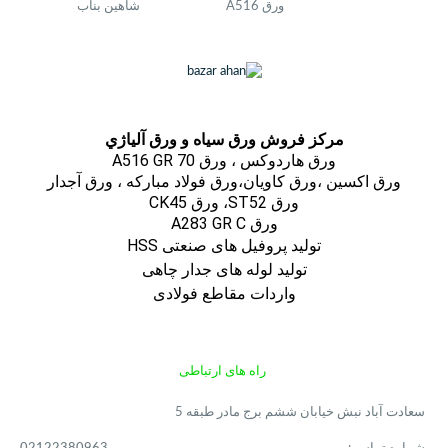
ورق A516
شاهین بناب
مركز فروش ورق سياه و ورق آلياژي
ورق هاردوکس ، ورق A516 GR 70
ورق اكسين ،ورق كاويان،ورق فولاد مباركه ، ورق آجدار
ورق ST52، ورق CK45
ورق A283 GR C
تولید پروفیل های صنعتی HSS
تولید لوله های جدار چاهی
واردات مقاطع فولادی
راه های ارتباطی
سعادت آباد نبش خیابان ششم برج مادر طبقه 5