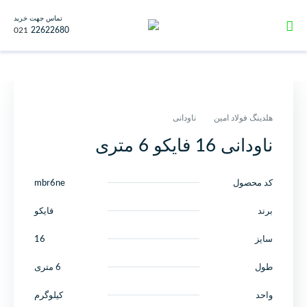
تماس جهت خرید
021
22622680
هلدینگ فولاد امین
ناودانی
ناودانی 16 فایکو 6 متری
کد محصول
mbr6ne
برند
فایکو
سایز
16
طول
6 متری
واحد
کیلوگرم