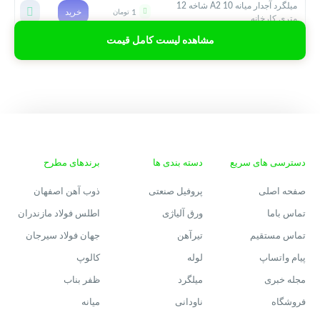
میلگرد آجدار میانه 10 A2 شاخه 12
1
خرید
تومان
متری کارخانه
مشاهده لیست کامل قیمت
دسترسی های سریع
دسته بندی ها
برندهای مطرح
صفحه اصلی
پروفیل صنعتی
ذوب آهن اصفهان
تماس باما
ورق آلیاژی
اطلس فولاد مازندران
تماس مستقیم
تیرآهن
جهان فولاد سیرجان
پیام واتساپ
لوله
کالوپ
مجله خبری
میلگرد
ظفر بناب
فروشگاه
ناودانی
میانه