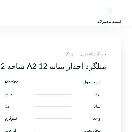
لیست محصولات
هلدینگ فولاد امین
میلگرد
میلگرد آجدار میانه 12 A2 شاخه 12 متری کارخانه
کد محصول
mbr6ne
برند
میانه
سایز
12
واحد
کیلوگرم
محل تحویل
کارخانه