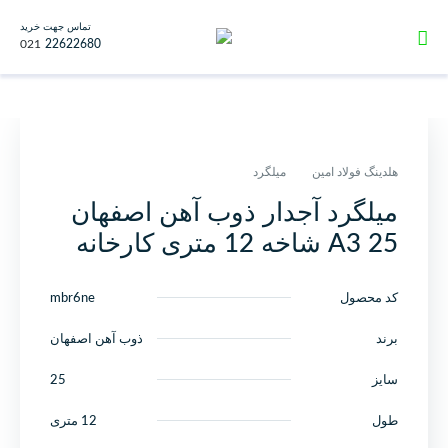
تماس جهت خرید
021
22622680
هلدینگ فولاد امین
میلگرد
میلگرد آجدار ذوب آهن اصفهان
25 A3 شاخه 12 متری کارخانه
کد محصول
mbr6ne
برند
ذوب آهن اصفهان
سایز
25
طول
12 متری