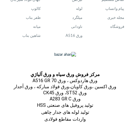
پیام واتساپ
لوله
کالوپ
مجله خبری
میلگرد
ظفر بناب
فروشگاه
ناودانی
میانه
ورق A516
شاهین بناب
مركز فروش ورق سياه و ورق آلياژي
ورق هاردوکس ، ورق A516 GR 70
ورق اكسين ،ورق كاويان،ورق فولاد مباركه ، ورق آجدار
ورق ST52، ورق CK45
ورق A283 GR C
تولید پروفیل های صنعتی HSS
تولید لوله های جدار چاهی
واردات مقاطع فولادی