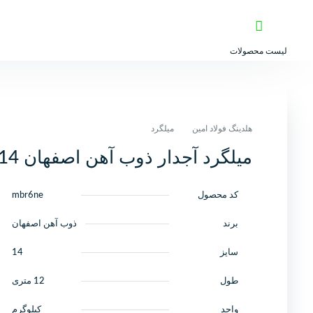
لیست محصولات
هلدینگ فولاد امین
میلگرد
میلگرد آجدار ذوب آهن اصفهان 14 A3 شاخه 12 متری کارخانه
کد محصول
mbr6ne
برند
ذوب آهن اصفهان
سایز
14
طول
12 متری
واحد
کیلوگرم