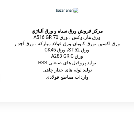
مركز فروش ورق سياه و ورق آلياژي
ورق هاردوکس ، ورق A516 GR 70
ورق اكسين ،ورق كاويان،ورق فولاد مباركه ، ورق آجدار
ورق ST52، ورق CK45
ورق A283 GR C
تولید پروفیل های صنعتی HSS
تولید لوله های جدار چاهی
واردات مقاطع فولادی