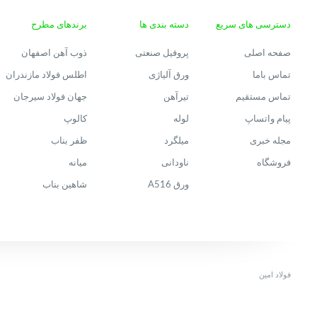
دسترسی های سریع
دسته بندی ها
برندهای مطرح
صفحه اصلی
پروفیل صنعتی
ذوب آهن اصفهان
تماس باما
ورق آلیاژی
اطلس فولاد مازندران
تماس مستقیم
تیرآهن
جهان فولاد سیرجان
پیام واتساپ
لوله
کالوپ
مجله خبری
میلگرد
ظفر بناب
فروشگاه
ناودانی
میانه
ورق A516
شاهین بناب
فولاد امین