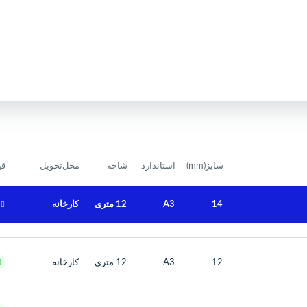
سایز(mm)
استاندارد
شاخه
محل‌تحویل
قی
14
A3
12 متری
کارخانه
12
A3
12 متری
کارخانه