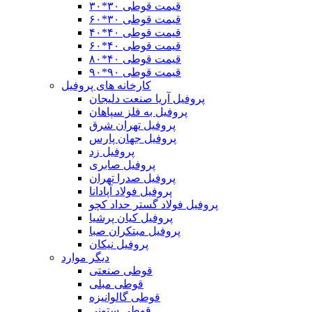
قیمت قوطی ۳۰*۳۰
قیمت قوطی ۳۰*۶۰
قیمت قوطی ۴٠*۴٠
قیمت قوطی ۴۰*۶۰
قیمت قوطی ۴٠*٨٠
قیمت قوطی ۹۰*۹۰
کارخانه های پروفیل
پروفیل آریا صنعت دلیجان
پروفیل به فلز سپاهان
پروفیل تهران شرق
پروفیل جهان پارس
پروفیل زد
پروفیل صابری
پروفیل صدرا تهران
پروفیل فولاد آپادانا
پروفیل فولاد گستر حداد کچو
پروفیل کیان پرشیا
پروفیل مبتکران صبا
پروفیل نیکان
دیگر موارد
قوطی صنعتی
قوطی مبلی
قوطی گالوانیزه
قوطی ستونی