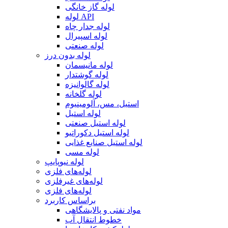
لوله گاز خانگی
لوله API
لوله جدار چاه
لوله اسپیرال
لوله صنعتی
لوله بدون درز
لوله مانیسمان
لوله گوشتدار
لوله گالوانیزه
لوله گلخانه
استیل، مس، آلومینیوم
لوله استیل
لوله استیل صنعتی
لوله استیل دکوراتیو
لوله استیل صنایع غذایی
لوله مسی
لوله نیوپایپ
لوله‌های فلزی
لوله‌های غیرفلزی
لوله‌های فلزی
براساس کاربرد
مواد نفتی و پالایشگاهی
خطوط انتقال آب