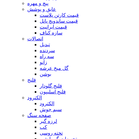
پیچ و مهره
عایق و پوشش
قیمت کارتن پلاست
قیمت ساندویچ پانل
قیمت ایرانیت
سازه کناف
اتصالات
تبدیل
سردنده
سه راه
زانو
گل میخ عرشه
بوشن
فلنج
فلنج گلودار
فلنج اسلیپون
الکترود
الکترود
سیم جوش
صفحه سنگ
لرزه گیر
کپ
تخته روسی
تجهیزات گرمایشی