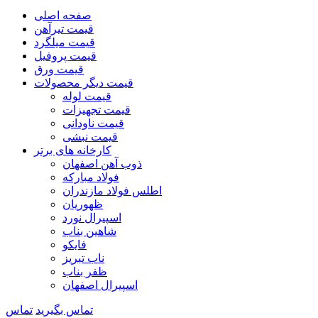
صفحه اصلی
قیمت تیرآهن
قیمت میلگرد
قیمت پروفیل
قیمت ورق
قیمت دیگر محصولات
قیمت لوله
قیمت تجهیزات
قیمت ناودانی
قیمت نبشی
کارخانه های برتر
ذوب آهن اصفهان
فولاد مبارکه
اطلس فولاد مازندران
ظهوریان
اسپیرال نورد
شاهین بناب
فایکو
ناب تبریز
ظفر بناب
اسپیرال اصفهان
تماس بگیرید
تماس