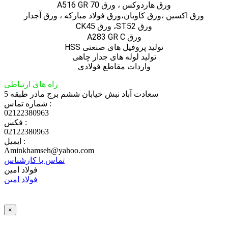
ورق هاردوکس ، ورق A516 GR 70
ورق اكسين ،ورق كاويان،ورق فولاد مباركه ، ورق آجدار
ورق ST52، ورق CK45
ورق A283 GR C
تولید پروفیل های صنعتی HSS
تولید لوله های جدار چاهی
واردات مقاطع فولادی
راه های ارتباطی
سعادت آباد نبش خیابان ششم برج مادر طبقه 5
شماره تماس :
02122380963
فکس :
02122380963
ایمیل :
Aminkhamseh@yahoo.com
تماس با کارشناس
فولاد امین
فولاد امین
×