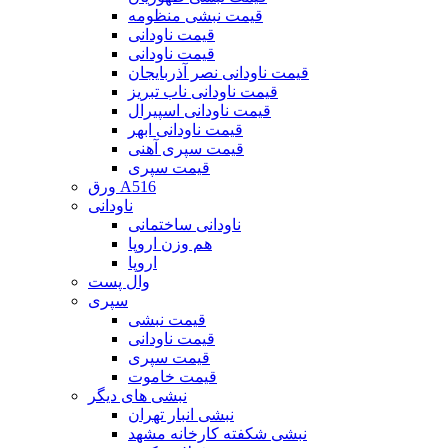
قیمت نبشی منظومه
قیمت ناودانی
قیمت ناودانی
قیمت ناودانی نصر آذربایجان
قیمت ناودانی ناب تبریز
قیمت ناودانی اسپیرال
قیمت ناودانی ابهر
قیمت سپری آهنی
قیمت سپری
ورق A516
ناودانی
ناودانی ساختمانی
هم وزن اروپا
اروپا
وال پست
سپری
قیمت نبشی
قیمت ناودانی
قیمت سپری
قیمت خاموت
نبشی های دیگر
نبشی انبار تهران
نبشی شکفته کارخانه مشهد