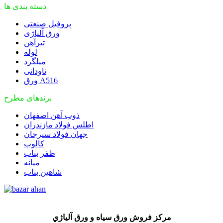
دسته بندی ها
پروفیل صنعتی
ورق آلیاژی
تیرآهن
لوله
میلگرد
ناودانی
ورق A516
برندهای مطرح
ذوب آهن اصفهان
اطلس فولاد مازندران
جهان فولاد سیرجان
کالوپ
ظفر بناب
میانه
شاهین بناب
مركز فروش ورق سياه و ورق آلياژي