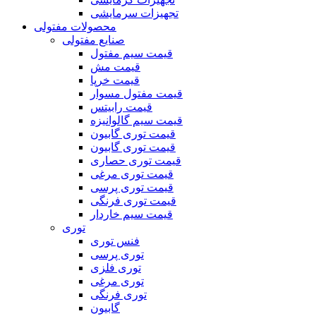
تجهیزات سرمایشی
محصولات مفتولی
صنایع مفتولی
قیمت سیم مفتول
قیمت مش
قیمت خرپا
قیمت مفتول مسوار
قیمت رابیتس
قیمت سیم گالوانیزه
قیمت توری گابیون
قیمت توری گابیون
قیمت توری حصاری
قیمت توری مرغی
قیمت توری پرسی
قیمت توری فرنگی
قیمت سیم خاردار
توری
فنس توری
توری پرسی
توری فلزی
توری مرغی
توری فرنگی
گابیون