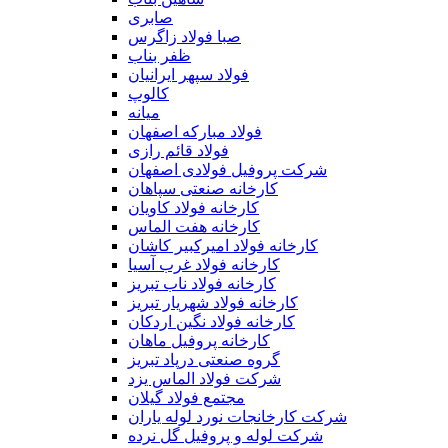
صابری
صبا فولاد زاگرس
ظفر بناب
فولاد سپهر ایرانیان
کالوپ
میانه
فولاد مبارکه اصفهان
فولاد قائم رازی
شركت پروفیل فولادی اصفهان
کارخانه صنعتی سپاهان
کارخانه فولاد کاویان
کارخانه هفت الماس
کارخانه فولاد امیرکبیر کاشان
کارخانه فولاد غرب آسیا
کارخانه فولاد ناب تبریز
کارخانه فولاد شهریار تبریز
کارخانه فولاد نگین اردکان
کارخانه پروفیل ماهان
گروه صنعتی درپاد تبریز
شرکت فولاد الماس یزد
مجتمع فولاد گیلان
شرکت کارخانجات نورد لوله یاران
شرکت لوله و پروفیل گل نرده