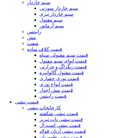
سیم خاردار
سیم خاردار سوزنی
سیم خاردار تبری
سیم مفتول
سیم آرماتور
رابیتس
مش
شفت
قیمت کلاف ساده
قیمت سیم مفتولی سیاه
قیمت انوای سیم مفتول
قیمت زیگزاگ و حرارتی
قیمت مفتول گالوانیزه
قیمت توری حصاری
قیمت انواع توری
قیمت مش آجدار
قیمت رابیتس
قیمت نبشی
کارخانجات نبشی
قیمت نبشی شکفته
قیمت نبشی ناب تبریز
قیمت نبشی اسپیرال
قیمت نبشی آریان فولاد
قیمت نبشی ظهوریان