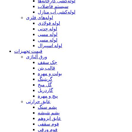
لوله‌کشی کارخانه‌ها
سیستم فاضلاب
لوله‌کشی آب منازل
لوله‌های فلزی
لوله‌ فولادی
لوله چدنی
لوله مسی
لوله مسی
لوله اسپیرال
قیمت تجهیزات
ورق آلیاژی
جک سقف
قالب بتن
بولت و مهره
گریتینگ
گل میخ
گاردریل
پیچ و مهره
عایق حرارتی
پشم سنگ
پشم شیشه
عایق ایزوهم
فوم سقفی
فوم ورقی