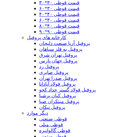
قیمت قوطی ۳۰*۳۰
قیمت قوطی ۳۰*۶۰
قیمت قوطی ۴٠*۴٠
قیمت قوطی ۴۰*۶۰
قیمت قوطی ۴٠*٨٠
قیمت قوطی ۹۰*۹۰
کارخانه های پروفیل
پروفیل آریا صنعت دلیجان
پروفیل به فلز سپاهان
پروفیل تهران شرق
پروفیل جهان پارس
پروفیل زد
پروفیل صابری
پروفیل صدرا تهران
پروفیل فولاد آپادانا
پروفیل فولاد گستر حداد کچو
پروفیل کیان پرشیا
پروفیل مبتکران صبا
پروفیل نیکان
دیگر موارد
قوطی صنعتی
قوطی مبلی
قوطی گالوانیزه
قوطی ستونی