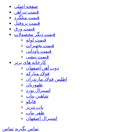
صفحه اصلی
قیمت تیرآهن
قیمت میلگرد
قیمت پروفیل
قیمت ورق
قیمت دیگر محصولات
قیمت لوله
قیمت تجهیزات
قیمت ناودانی
قیمت نبشی
کارخانه های برتر
ذوب آهن اصفهان
فولاد مبارکه
اطلس فولاد مازندران
ظهوریان
اسپیرال نورد
شاهین بناب
فایکو
ناب تبریز
ظفر بناب
اسپیرال اصفهان
تماس بگیرید
تماس