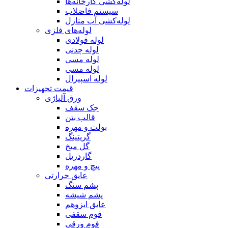
لوله‌کشی کارخانه‌ها
سیستم فاضلاب
لوله‌کشی آب منازل
لوله‌های فلزی
لوله‌ فولادی
لوله چدنی
لوله مسی
لوله مسی
لوله اسپیرال
قیمت تجهیزات
ورق آلیاژی
جک سقف
قالب بتن
بولت و مهره
گریتینگ
گل میخ
گاردریل
پیچ و مهره
عایق حرارتی
پشم سنگ
پشم شیشه
عایق ایزوهم
فوم سقفی
فوم ورقی