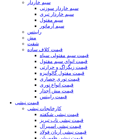
سیم خاردار
سیم خاردار سوزنی
سیم خاردار تبری
سیم مفتول
سیم آرماتور
رابیتس
مش
شفت
قیمت کلاف ساده
قیمت سیم مفتولی سیاه
قیمت انوای سیم مفتول
قیمت زیگزاگ و حرارتی
قیمت مفتول گالوانیزه
قیمت توری حصاری
قیمت انواع توری
قیمت مش آجدار
قیمت رابیتس
قیمت نبشی
کارخانجات نبشی
قیمت نبشی شکفته
قیمت نبشی ناب تبریز
قیمت نبشی اسپیرال
قیمت نبشی آریان فولاد
قیمت نبشی ظهوریان