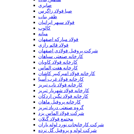
صابری
صبا فولاد زاگرس
ظفر بناب
فولاد سپهر ایرانیان
کالوپ
میانه
فولاد مبارکه اصفهان
فولاد قائم رازی
شركت پروفیل فولادی اصفهان
کارخانه صنعتی سپاهان
کارخانه فولاد کاویان
کارخانه هفت الماس
کارخانه فولاد امیرکبیر کاشان
کارخانه فولاد غرب آسیا
کارخانه فولاد ناب تبریز
کارخانه فولاد شهریار تبریز
کارخانه فولاد نگین اردکان
کارخانه پروفیل ماهان
گروه صنعتی درپاد تبریز
شرکت فولاد الماس یزد
مجتمع فولاد گیلان
شرکت کارخانجات نورد لوله یاران
شرکت لوله و پروفیل گل نرده