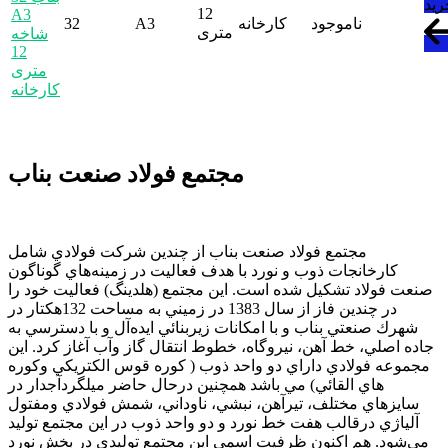
رید
12
A3
ناموجود
کارخانه
A3
32
متری
شاخه
12
متری
کارخانه
مجتمع فولاد صنعت بناب
مجتمع فولاد صنعت بناب از چندين شركت فولادي شامل
كارخانجات ذوب و نورد با هدف فعاليت در زمينه‌هاي گوناگون
صنعت فولاد تشكيل شده است. اين مجتمع (هلدینگ) فعاليت خود را
در چندين فاز از سال 1383 در زميني به مساحت 132هكتار در
شهرك صنعتي بناب و با امكانات زيربنائي ايده‌آل و با دسترسي به
جاده اصلي، خط آهن، نيروگاه، خطوط انتقال گاز وآب آغاز كرد. اين
مجموعه فولادي داراي دو واحد ذوب ( كوره قوس الكتريكي وكوره
هاي القائي) مي باشد همچنين درحال حاضر ميلگردآجدار در
سايزهاي مختلف، تيرآهن، نبشي، ناوداني، شمش فولادي ومفتول
آلياژي درقالب هفت خط نورد و دو واحد ذوب در اين مجتمع تولید
می‌شود. هم اكنون ظرفيت اسمي این مجتمع توليدي در بخش نورد