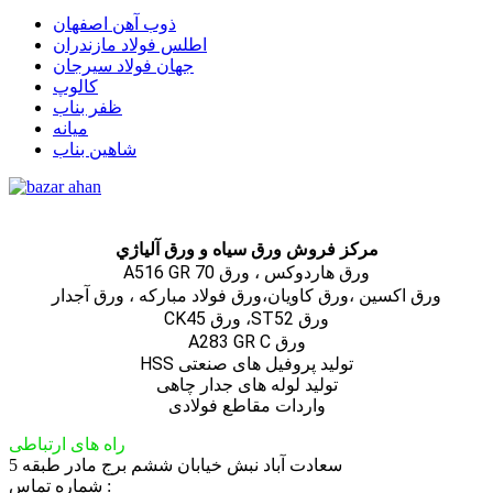
ذوب آهن اصفهان
اطلس فولاد مازندران
جهان فولاد سیرجان
کالوپ
ظفر بناب
میانه
شاهین بناب
مركز فروش ورق سياه و ورق آلياژي
ورق هاردوکس ، ورق A516 GR 70
ورق اكسين ،ورق كاويان،ورق فولاد مباركه ، ورق آجدار
ورق ST52، ورق CK45
ورق A283 GR C
تولید پروفیل های صنعتی HSS
تولید لوله های جدار چاهی
واردات مقاطع فولادی
راه های ارتباطی
سعادت آباد نبش خیابان ششم برج مادر طبقه 5
شماره تماس :