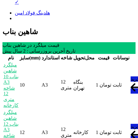
✓
هلدینگ فولاد امین
شاهین بناب
قیمت میلگرد در شاهین بناب
تاریخ آخرین بروزرسانی : 2 سال پیش
نوسانات
قیمت
محل‌تحویل
شاخه
استاندارد
سایز(mm)
نام
میلگرد
شاهین
بناب 10
رید
12
بنگاه
A3
ثابت
تومان
1
A3
10
متری
تهران
شاخه
12
متری
کارخانه
میلگرد
شاهین
بناب 12
رید
12
A3
ثابت
تومان
1
کارخانه
A3
12
متری
شاخه