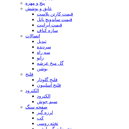
پیچ و مهره
عایق و پوشش
قیمت کارتن پلاست
قیمت ساندویچ پانل
قیمت ایرانیت
سازه کناف
اتصالات
تبدیل
سردنده
سه راه
زانو
گل میخ عرشه
بوشن
فلنج
فلنج گلودار
فلنج اسلیپون
الکترود
الکترود
سیم جوش
صفحه سنگ
لرزه گیر
کپ
تخته روسی
تجهیزات گرمایشی