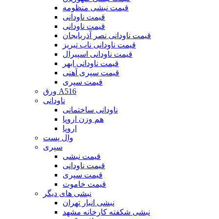
قیمت نبشی منظومه
قیمت ناودانی
قیمت ناودانی
قیمت ناودانی نصر آذربایجان
قیمت ناودانی ناب تبریز
قیمت ناودانی اسپیرال
قیمت ناودانی ابهر
قیمت سپری آهنی
قیمت سپری
ورق A516
ناودانی
ناودانی ساختمانی
هم وزن اروپا
اروپا
وال پست
سپری
قیمت نبشی
قیمت ناودانی
قیمت سپری
قیمت خاموت
نبشی های دیگر
نبشی انبار تهران
نبشی شکفته کارخانه مشهد