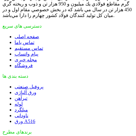
گرم مقاطع فولادي يك ميليون و 950 هزار تن و ذوب و ريخته گري
450 هزار تن در سال مي باشد که در بخش خصوصي مقام اول و در
ميان كل توليد كنندگان فولاد كشور چهارم را دارا مي‌باشد.
دسترسی های سریع
صفحه اصلی
تماس باما
تماس مستقیم
پیام واتساپ
مجله خبری
فروشگاه
دسته بندی ها
پروفیل صنعتی
ورق آلیاژی
تیرآهن
لوله
میلگرد
ناودانی
ورق A516
برندهای مطرح