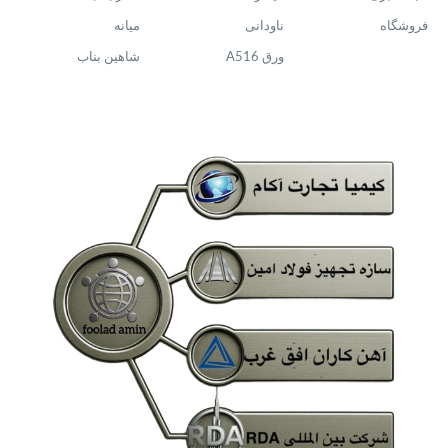
فروشگاه
ناودانی
میانه
ورق A516
شاهین بناب