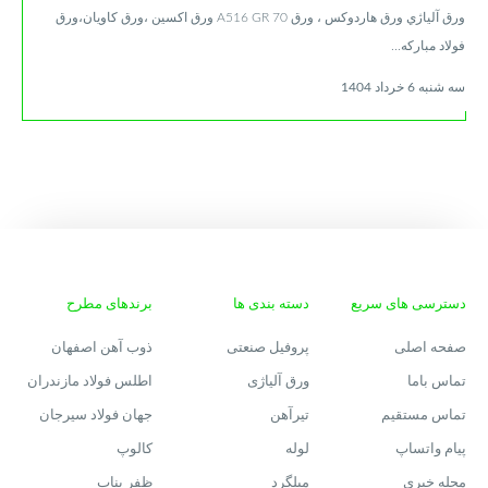
ورق آلياژي ورق هاردوکس ، ورق A516 GR 70 ورق اكسين ،ورق كاويان،ورق
فولاد مباركه...
سه شنبه 6 خرداد 1404
دسترسی های سریع
دسته بندی ها
برندهای مطرح
صفحه اصلی
پروفیل صنعتی
ذوب آهن اصفهان
تماس باما
ورق آلیاژی
اطلس فولاد مازندران
تماس مستقیم
تیرآهن
جهان فولاد سیرجان
پیام واتساپ
لوله
کالوپ
مجله خبری
میلگرد
ظفر بناب