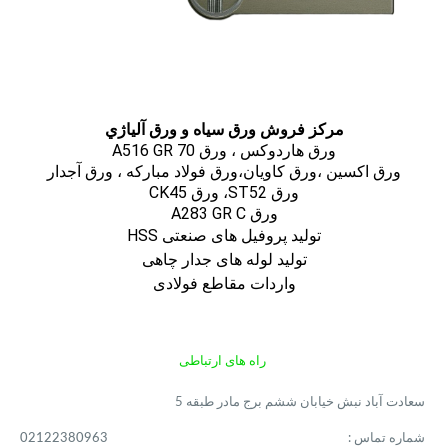
مركز فروش ورق سياه و ورق آلياژي
ورق هاردوکس ، ورق A516 GR 70
ورق اكسين ،ورق كاويان،ورق فولاد مباركه ، ورق آجدار
ورق ST52، ورق CK45
ورق A283 GR C
تولید پروفیل های صنعتی HSS
تولید لوله های جدار چاهی
واردات مقاطع فولادی
راه های ارتباطی
سعادت آباد نبش خیابان ششم برج مادر طبقه 5
شماره تماس :
02122380963